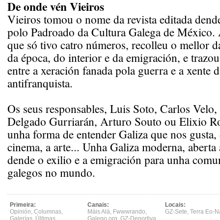
De onde vén Vieiros
Vieiros tomou o nome da revista editada den
polo Padroado da Cultura Galega de México. 
que só tivo catro números, recolleu o mellor d
da época, do interior e da emigración, e trazo
entre a xeración fanada pola guerra e a xente d
antifranquista.
Os seus responsables, Luis Soto, Carlos Velo,
Delgado Gurriarán, Arturo Souto ou Elixio Ro
unha forma de entender Galiza que nos gusta, 
cinema, a arte... Unha Galiza moderna, aberta a
dende o exilio e a emigración para unha comu
galegos no mundo.
Primeira:
Canais:
Locais:
Opinión
,
Columnas
,
Máis Alá
,
Fwwwrando
,
GZ-Sete
,
Terra Eo-N
Galerías
,
Últimas
,
Galego.org
,
GZ-Deportiva
,