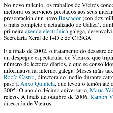
No novo milenio, os traballos de Vieiros conc
mellorar os servicios prestados aos seus intern
presentación dun novo
Buscador
(con dez mill
o máis completo e actualizado de Galiza), du
primeira
axenda electrónica
galega, desenvolvi
Secretaría Xeral de I+D e do CESGA.
E a finais de 2002, o tratamento do desastre d
un despegue espectacular de Vieiros, que tripl
número de lectores diarios, e que se consolid
informativa na internet galega. Meses máis tard
Rocío Castro
, directora do medio durante catr
paso a
Anxo Quintela
, que levou o temón até
2005. O ano do décimo aniversario,
María Yá
relevo. A finais de outubro de 2006,
Ramón Vi
dirección de Vieiros.