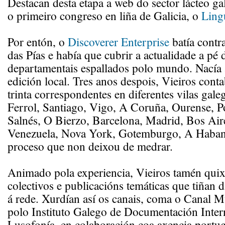
Destacan desta etapa a web do sector lácteo g
o primeiro congreso en liña de Galicia, o
Ling
Por entón, o
Discoverer Enterprise
batía contra
das Pías e había que cubrir a actualidade a pé
departamentais espallados polo mundo. Nacía a
edición local. Tres anos despois, Vieiros cont
trinta correspondentes en diferentes vilas galeg
Ferrol, Santiago, Vigo, A Coruña, Ourense, P
Salnés, O Bierzo, Barcelona, Madrid, Bos Air
Venezuela, Nova York, Gotemburgo, A Habana
proceso que non deixou de medrar.
Animado pola experiencia, Vieiros tamén quixo
colectivos e publicacións temáticas que tiñan d
á rede. Xurdían así os canais, coma o Canal 
polo Instituto Galego de Documentación Inter
Lusofonía, en colaboración coa axencia port