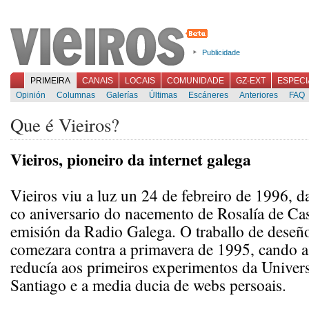
Publicidade
PRIMEIRA
CANAIS
LOCAIS
COMUNIDADE
GZ-EXT
ESPECI
Opinión
Columnas
Galerías
Últimas
Escáneres
Anteriores
FAQ
Que é Vieiros?
Vieiros, pioneiro da internet galega
Vieiros viu a luz un 24 de febreiro de 1996, d
co aniversario do nacemento de Rosalía de Cas
emisión da Radio Galega. O traballo de deseñ
comezara contra a primavera de 1995, cando a 
reducía aos primeiros experimentos da Univer
Santiago e a media ducia de webs persoais.