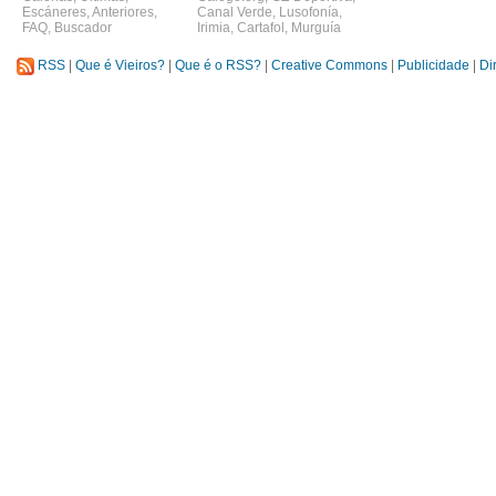
Escáneres
,
Anteriores
,
Canal Verde
,
Lusofonía
,
FAQ
,
Buscador
Irimia
,
Cartafol
,
Murguía
RSS
|
Que é Vieiros?
|
Que é o RSS?
|
Creative Commons
|
Publicidade
|
Di